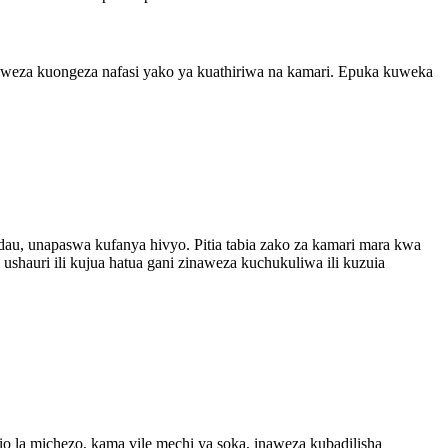
naweza kuongeza nafasi yako ya kuathiriwa na kamari. Epuka kuweka
u, unapaswa kufanya hivyo. Pitia tabia zako za kamari mara kwa
shauri ili kujua hatua gani zinaweza kuchukuliwa ili kuzuia
 la michezo, kama vile mechi ya soka, inaweza kubadilisha