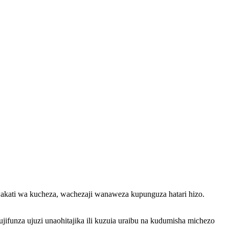
i wakati wa kucheza, wachezaji wanaweza kupunguza hatari hizo.
funza ujuzi unaohitajika ili kuzuia uraibu na kudumisha michezo