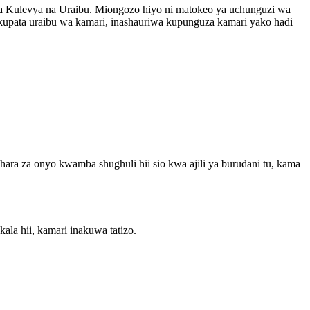
a Kulevya na Uraibu. Miongozo hiyo ni matokeo ya uchunguzi wa
a kupata uraibu wa kamari, inashauriwa kupunguza kamari yako hadi
 za onyo kwamba shughuli hii sio kwa ajili ya burudani tu, kama
ala hii, kamari inakuwa tatizo.