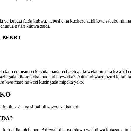
a ya kupata faida kubwa, jiepushe na kucheza zaidi kwa sababu hii i
hukua hatari kubwa zaidi.
 BENKI
a kama umeamua kushikamana na bajeti au kuweka mipaka kwa kila da
azingatia kikomo cha muda ulichoweka? Daima ni wazo nzuri kutafuta u
ara kwa mara huwezi kuzingatia mipaka yako.
AKO
kujihusisha na shughuli zozote za kamari.
UDA?
ufuatilia michuano. Adrenalini inayotolewa wakati wa kutazama tukio