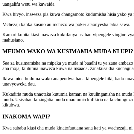
uangalifu wetu wa kawaida.
Kwa hivyo, inaweza pia kuwa changamoto kudumisha hisia yako ya m
Mchezaji katika kasino au mchezo wa poker ataonyesha tabia sawa.
Kamari kupita kiasi inaweza kukufanya usahau vipengele vingine v
mahusiano.
MFUMO WAKO WA KUSIMAMIA MUDA NI UPI?
Saa za kusimamisha na mipaka ya muda ni baadhi tu ya zana ambaz
ana moja, kuitumia inaweza kuwa na msaada. Zinakusaidia kuchagua 
Ikiwa mtoa huduma wako anapendwa hana kipengele hiki, bado unaw
unavyoweka dau.
Kukadiria muda unaotaka kutumia kamari na kuulinganisha na muda h
muda. Usisahau kuzingatia muda unaotumia kufikiria na kuchunguz
kikubwa.
INAKOMA WAPI?
Kwa sababu kiasi cha muda kinatofautiana sana kati ya wachezaji, ni