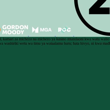
oni, kamari za michezo na michezo ya kasino mtandaoni kwa watu wali
a washiriki wetu wa timu ya wataalamu huru; hata hivyo, ni kwa mad