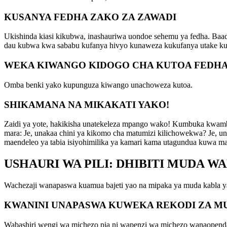
KUSANYA FEDHA ZAKO ZA ZAWADI
Ukishinda kiasi kikubwa, inashauriwa uondoe sehemu ya fedha. Baad
dau kubwa kwa sababu kufanya hivyo kunaweza kukufanya utake kuc
WEKA KIWANGO KIDOGO CHA KUTOA FEDHA
Omba benki yako kupunguza kiwango unachoweza kutoa.
SHIKAMANA NA MIKAKATI YAKO!
Zaidi ya yote, hakikisha unatekeleza mpango wako! Kumbuka kwamb
mara: Je, unakaa chini ya kikomo cha matumizi kilichowekwa? Je, un
maendeleo ya tabia isiyohimilika ya kamari kama utagundua kuwa m
USHAURI WA PILI: DHIBITI MUDA W
Wachezaji wanapaswa kuamua bajeti yao na mipaka ya muda kabla ya 
KWANINI UNAPASWA KUWEKA REKODI ZA M
Wabashiri wengi wa michezo pia ni wapenzi wa michezo wanaopenda k