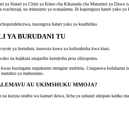
 ya Hatari ya Chini ya Kituo cha Kikanada cha Matumizi ya Dawa z
 za wachezaji, na mitazamo ya wataalamu. Ili kupunguza hatari yako y
lichopendekezwa, inaongeza hatari yako ya kuathirika.
LI YA BURUDANI TU
 yoyote ya burudani, inaweza kuwa ya kufurahisha kwa kiasi.
ko na kujikuta unajaribu kurejesha pesa zilizopotea.
kwao kuzingatia majukumu mengine muhimu. Unapaswa kufahamu ishara
a matatizo ya mahusiano.
WALEMAVU AU UKIMSHUKU MMOJA?
na kuzuia uraibu wa kamari ikiwa, licha ya ushauri uliopata katika mak