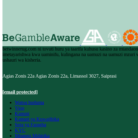
betwinnerug.com ni tovuti huru ya taarifa kuhusu kasino za mtanda
imetayarishwa kwa uaminifu, kulingana na uamuzi na uamuzi mzuri w
ushauri wa kisheria.
Agias Zonis 22a Agias Zonis 22a, Limassol 3027, Saiprasi
[email protected]
Watoa huduma
Vioo
Kanuni
Kamari ya Kuwajibika
Sera ya Faragha
KYC
Mpango Mshirika