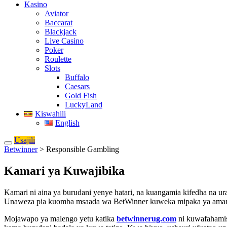
Kasino
Aviator
Baccarat
Blackjack
Live Casino
Poker
Roulette
Slots
Buffalo
Caesars
Gold Fish
LuckyLand
Kiswahili
English
Usajili
Betwinner
>
Responsible Gambling
Kamari ya Kuwajibika
Kamari ni aina ya burudani yenye hatari, na kuangamia kifedha na ur
Unaweza pia kuomba msaada wa BetWinner kuweka mipaka ya amana
Mojawapo ya malengo yetu katika
betwinnerug.com
ni kuwafahamis