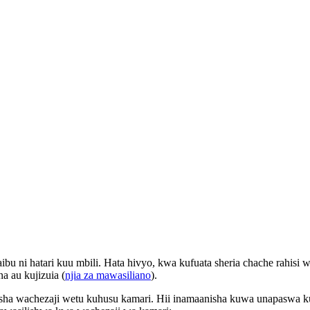
aibu ni hatari kuu mbili. Hata hivyo, kwa kufuata sheria chache rahis
 au kujizuia (
njia za mawasiliano
).
ha wachezaji wetu kuhusu kamari. Hii inamaanisha kuwa unapaswa kuji