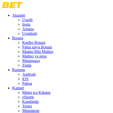
Akaunti
Usajili
Ingia
Amana
Uondoaji
Bonasi
Karibu Bonasi
Pakia upya Bonasi
Madau Bila Malipo
Malipo ya pesa
Matangazo
Ziada
Rununu
Android
iOS
Pakua
Kamari
Mpira wa Kikapu
eSports
Kandanda
Tenisi
Mtandaoni